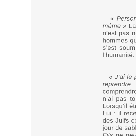
«
Person
même
» La 
n’est pas 
hommes qui 
s’est soum
l’humanité.
«
J’ai le
reprendre
»
comprendre.
n’ai pas to
Lorsqu’il é
Lui : il re
des Juifs c
jour de sab
Fils ne peu