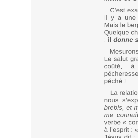
C’est exa
Il y a une
Mais le ber
Quelque c
:
il
donne s
Mesurons
Le salut gr
coûté, à
pécheresses
péché !
La relati
nous s’ex
brebis, et
me connaî
verbe « con
à l’esprit 
Jésus dit 