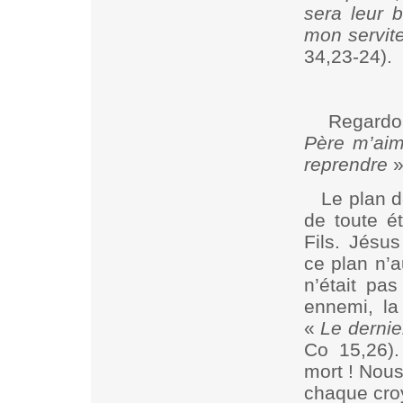
sera leur b
mon servite
34,23-24).
Regardo
Père m’aim
reprendre
»
Le plan d
de toute ét
Fils. Jésu
ce plan n’a
n’était pas
ennemi, la
«
Le dernie
Co 15,26).
mort ! Nous
chaque croya