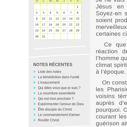
D
L
M
M
J
V
S
Jésus en 
1
Soyez-en s
2
3
4
5
6
7
8
soient prod
9
10
11
12
13
14
15
16
17
18
19
20
21
22
merveilleu
23
24
25
26
27
28
29
certaines c
30
31
Ce que 
réaction 
l’homme que
climat spiri
NOTES RÉCENTES
à l’époque.
Liste des notes
La bénédiction dans l'unité
On consta
L'exaucement
Qui dites-vous que je suis ?
les Pharis
La nourriture essentielle
voisins té
Qui est mon prochain ?
auprès d’
Expérimenter l'amour de Dieu
pourquoi. O
Être disciple du Christ
Le commandement d'aimer
courant les
Revêtir Christ
guérison ai