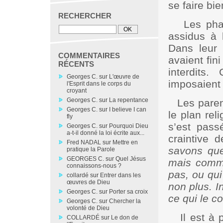
se faire bie
RECHERCHER
Les phar
assidus à l
Dans leur d
COMMENTAIRES
avaient fin
RÉCENTS
interdits.
Georges C.
sur
L'œuvre de
imposaient 
l'Esprit dans le corps du
croyant
Georges C.
sur
La repentance
Les paren
Georges C.
sur
I believe I can
le plan rel
fly
s’est pass
Georges C.
sur
Pourquoi Dieu
a-t-il donné la loi écrite aux...
craintive 
Fred NADAL
sur
Mettre en
savons que 
pratique la Parole
GEORGES C.
sur
Quel Jésus
mais comme
connaissons-nous ?
pas, ou qui
collardé
sur
Entrer dans les
œuvres de Dieu
non plus. I
Georges C.
sur
Porter sa croix
ce qui le 
Georges C.
sur
Chercher la
volonté de Dieu
Il est à 
COLLARDÉ
sur
Le don de