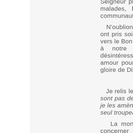
Seigneur pl
malades, 
communauté
N’oublion
ont pris s
vers le Bon
à notre 
désintéres
amour pour
gloire de D
Je relis l
sont pas de 
je les amèn
seul troupe
La mort
concerner