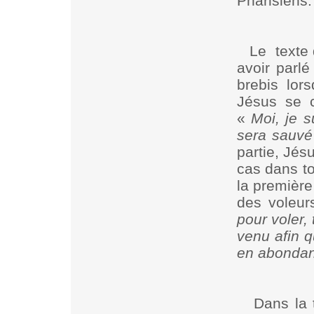
Pharisiens.
Le
texte
avoir parl
brebis lors
Jésus se c
«
Moi, je s
sera sauvé
partie, Jés
cas dans t
la première 
des voleur
pour voler, 
venu afin qu
en abonda
Dans la 