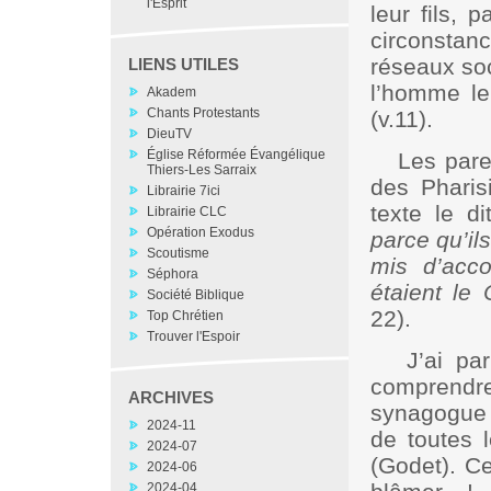
l'Esprit
leur fils, 
circonsta
réseaux soc
LIENS UTILES
l’homme leu
Akadem
Chants Protestants
(v.11).
DieuTV
Église Réformée Évangélique
Les pare
Thiers-Les Sarraix
des Pharis
Librairie 7ici
texte le d
Librairie CLC
Opération Exodus
parce qu’ils
Scoutisme
mis d’acco
Séphora
étaient le 
Société Biblique
22).
Top Chrétien
Trouver l'Espoir
J’ai pa
comprendre
ARCHIVES
synagogue 
2024-11
de toutes l
2024-07
(Godet). Ce
2024-06
2024-04