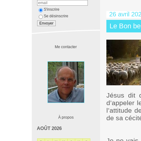
S'inscrire
26 avril 20
Se désinscrire
Le Bon be
Me contacter
Jésus dit 
d’appeler l
l’attitude 
de sa cécit
À propos
AOÛT 2026
Je ne vais 