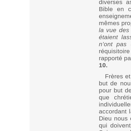
diverses 
Bible en 
enseignemen
mêmes prop
la vue des
étaient la
n’ont pas 
réquisitoi
rapporté pa
10.
Frères et
but de nou
pour but de
que chrét
individue
accordant l
Dieu nous 
qui doiven