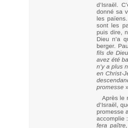
d’Israël. C
donné sa vi
les païens.
sont les p
puis dire, 
Dieu n’a qu
berger. Pau
fils de Die
avez été ba
n’y a plus 
en Christ-J
descenda
promesse
»
Après le 
d’Israël, qu
promesse a
accomplie 
fera paître