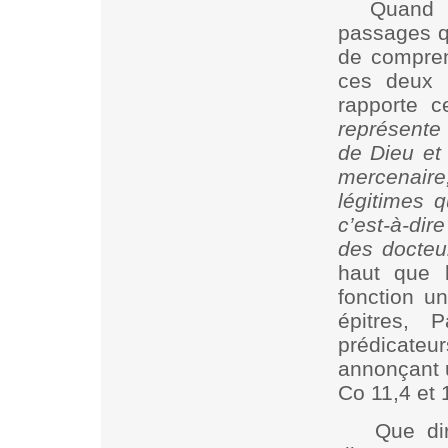
Quand 
passages qu
de compre
ces deux
rapporte 
représente 
de Dieu et 
mercenair
légitimes q
c’est-à-dire
des docteur
haut que l
fonction u
épitres, 
prédicate
annonçant u
Co 11,4 et 
Que dir