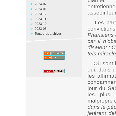
blâmer ! 
2024-02
entretienne
2024-01
asseoir leu
2023-12
2023-11
Les par
2023-10
conviction
2023-08
Toutes les archives
Pharisiens 
car il n’ob
disaient : 
tels miracle
Où sont-
qui, dans 
les affirma
condamnent
jour du Sa
les plus
malpropre c
dans le péch
jetèrent d