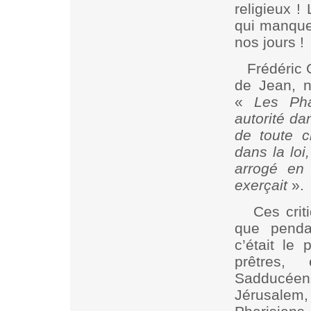
religieux !
qui manquen
nos jours !
Frédéric 
de Jean, n
«
Les Pha
autorité da
de toute c
dans la loi,
arrogé en 
exerçait
».
Ces crit
que penda
c’était le
prêtres, 
Sadducéens 
Jérusalem,