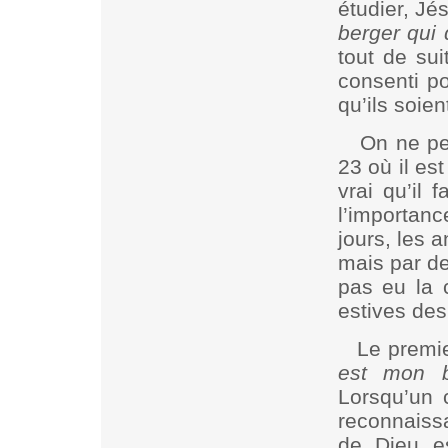
étudier, Jé
berger qui
tout de sui
consenti po
qu’ils soie
On ne pe
23 où il est
vrai qu’il 
l’importan
jours, les 
mais par de
pas eu la 
estives des
Le premie
est mon 
Lorsqu’un 
reconnaissan
de Dieu e