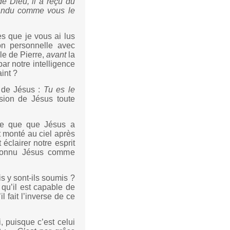
e Dieu, il a reçu du
répandu comme vous le
es que je vous ai lus
ion personnelle avec
le de Pierre,
avant
la
ar notre intelligence
int ?
t de Jésus :
Tu es le
ision de Jésus toute
rce que que Jésus a
t monté au ciel après
 éclairer notre esprit
econnu Jésus comme
s y sont-ils soumis ?
 qu’il est capable de
il fait l’inverse de ce
 puisque c’est celui