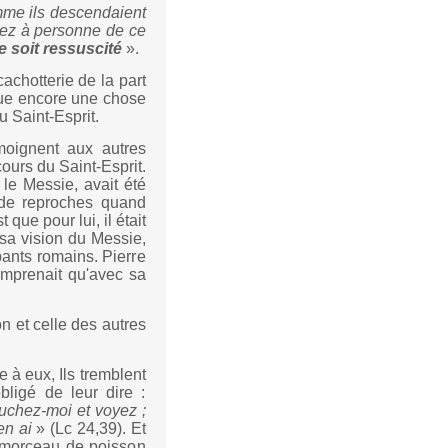
me ils descendaient
lez à personne de ce
e soit ressuscité
».
cachotterie de la part
nque encore une chose
u Saint-Esprit.
moignent aux autres
urs du Saint-Esprit.
t le Messie, avait été
it de reproches quand
t que pour lui, il était
 sa vision du Messie,
pants romains. Pierre
omprenait qu'avec sa
 et celle des autres
 à eux, Ils tremblent
bligé de leur dire :
uchez-moi et voyez ;
en ai
» (Lc 24,39). Et
 morceau de poisson