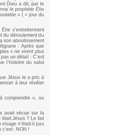
nt Dieu a dit, par le
rrai le prophète Élie
edoutable
» ( = jour du
Élie s’entretiennent
el du déroulement du
era son aboutissement
iligrane : Après que
iples «
ne virent plus
 pas un détail : C’est
 l’histoire du salut
que Jésus le a pris à
encer
à leur révéler
à comprendre », ou
s avait vécue sur la
 était Jésus ? Le fait
 visage n’était-il pas
 c’est : NON !