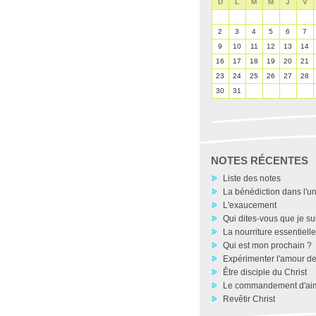
D
L
M
M
J
V
2
3
4
5
6
7
9
10
11
12
13
14
16
17
18
19
20
21
23
24
25
26
27
28
30
31
NOTES RÉCENTES
Liste des notes
La bénédiction dans l'un
L'exaucement
Qui dites-vous que je su
La nourriture essentielle
Qui est mon prochain ?
Expérimenter l'amour d
Être disciple du Christ
Le commandement d'ai
Revêtir Christ