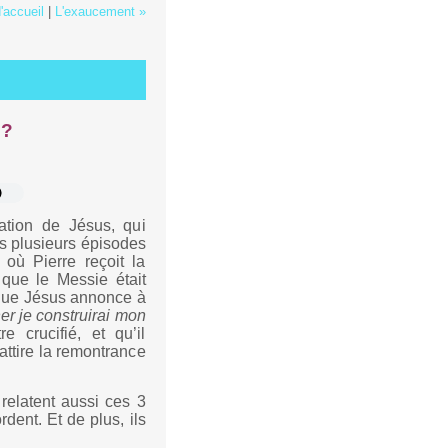
'accueil
|
L'exaucement »
 ?
ation de Jésus, qui
ès plusieurs épisodes
où Pierre reçoit la
 que le Messie était
 que Jésus annonce à
her je construirai mon
 crucifié, et qu’il
attire la remontrance
relatent aussi ces 3
dent. Et de plus, ils