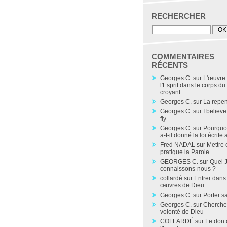
RECHERCHER
COMMENTAIRES
RÉCENTS
Georges C.
sur
L'œuvre
l'Esprit dans le corps du
croyant
Georges C.
sur
La repe
Georges C.
sur
I believe
fly
Georges C.
sur
Pourquo
a-t-il donné la loi écrite a
Fred NADAL
sur
Mettre 
pratique la Parole
GEORGES C.
sur
Quel 
connaissons-nous ?
collardé
sur
Entrer dans
œuvres de Dieu
Georges C.
sur
Porter sa
Georges C.
sur
Chercher
volonté de Dieu
COLLARDÉ
sur
Le don 