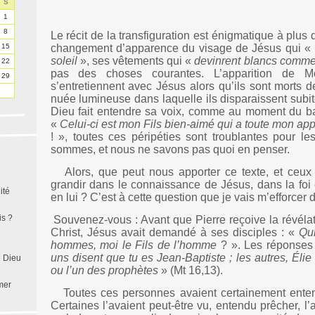
S
1
8
Le récit de la transfiguration est énigmatique à plus d’
15
changement d’apparence du visage de Jésus qui «
soleil
», ses vêtements qui «
devinrent blancs comme
22
pas des choses courantes. L’apparition de M
29
s’entretiennent avec Jésus alors qu’ils sont morts d
nuée lumineuse dans laquelle ils disparaissent subi
Dieu fait entendre sa voix, comme au moment du ba
«
Celui-ci est mon Fils bien-aimé qui a toute mon app
! », toutes ces péripéties sont troublantes pour l
sommes, et nous ne savons pas quoi en penser.
Alors, que peut nous apporter ce texte, et ceux
grandir dans le connaissance de Jésus, dans la foi 
ité
en lui ? C’est à cette question que je vais m’efforcer 
is ?
Souvenez-vous : Avant que Pierre reçoive la révélat
Christ, Jésus avait demandé à ses disciples : «
Qui
hommes, moi le Fils de l’homme
? ». Les réponses
uns disent que tu es Jean-Baptiste ; les autres, Élie 
e Dieu
ou l’un des prophètes
» (Mt 16,13).
mer
Toutes ces personnes avaient certainement ente
Certaines l’avaient peut-être vu, entendu prêcher, l’