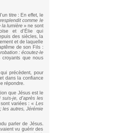
un titre : En effet, le
resplendit comme le
 la lumière
» ne sont
oïse et d’Élie qui
epuis des siècles, la
tement et de laquelle
ptême de son Fils :
robation : écoutez-le
es croyants que nous
 qui précèdent, pour
et dans la confiance
de répondre.
ion que Jésus est le
 suis-je, d’après les
 sont variées : «
Les
; les autres, Jérémie
ndu parler de Jésus.
avaient vu guérir des