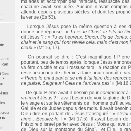
malades et accomplir des miracles, ressuscité des
chacune avait son idée. Aucune n’avait compris qu
attendu depuis plusieurs siècles, et dont les proph
la venue (Es 53).
Lorsque Jésus pose la même question à ses dis
donne une réponse : «
Tu es le Christ, le Fils du Di
dit Jésus ? : «
Tu es heureux, Simon, fils de Jonas, 
chair et le sang qui t’ont révélé cela, mais c’est mon
 de
cieux
» (Mt 16, 17).
On pourrait se dire : C’est magnifique ! Pierre
ntance
pourtant, peu de temps après, lorsque Jésus annonce 
 I can
va être crucifié et qu’il ressuscitera, la réaction de P
reste beaucoup de chemin à faire pour connaître
vra
i Dieu
«
Pierre le prit à part et se mit à lui faire des reproc
ux...
ne plaise, Seigneur ! Cela ne t’arrivera pas’
» (Mt 16,
en
De quoi Pierre avait-il besoin pour
commencer
à 
Jésus
vraiment
Jésus ? Il avait besoin de voir la gloire de 
le visage et sur les vêtements de l’homme qu’il suiva
 les
Galilée et de Judée depuis des mois. Il avait besoin 
 croix
Dieu dire en parlant de Jésus transfiguré : «
Celui-
 la
aimé : Ecoutez-le
! » (Mt 17,5). Il avait besoin de
l’histoire d’Israël parler avec Jésus : Moïse qui avait
de
de Dieu sur la montagne du Sinaï,
et Élie, le gr