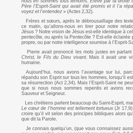
nous en sommes tous témoins. Élevé par la droite d
Père l’Esprit-Saint qui avait été promis et il l’a 
voyez et l’entendez
» (Actes 2,32).
Frères et sœurs, après le débrousaillage des text
ce matin, qu’allons-nous en tirer pour notre relat
Jésus ? Notre vision de Jésus est-elle identique à cel
pentecôte, ou
après
la Pentecôte ? Est-elle éclairée p
propre, ou par notre intelligence soumise à l’Esprit-Sa
Pierre avait prononcé les mots justes en parlan
Christ, le Fils du Dieu vivant
. Mais il avait une v
humaine.
Aujourd’hui, nous avons l’avantage sur lui, pa
répandu son Esprit sur tous les hommes, lorsqu’il es
sa résurrection (Act 2,34). Mais l’Esprit-Saint ne peut
que si nous nous sommes repentis et avons r
Sauveur et Seigneur.
Les chrétiens parlent beaucoup du Saint-Esprit, mai
Le cœur de l’homme est tellement tortueux
(Jr 17,9)
croire qu’il vit selon des principes bibliques alors qu’
que dit la Parole.
Je connais quelqu’un, (que vous connaissez aussi,