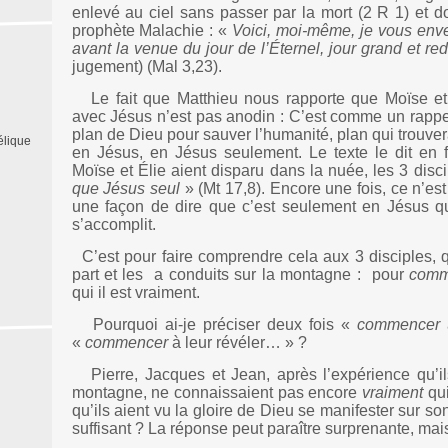
enlevé au ciel sans passer par la mort (2 R 1) et do
prophète Malachie : «
Voici, moi-même, je vous enve
avant la venue du jour de l’Éternel, jour grand et r
jugement) (Mal 3,23).
Le fait que Matthieu nous rapporte que Moïse et 
avec Jésus n’est pas anodin : C’est comme un rapp
plan de Dieu pour sauver l’humanité, plan qui trouv
élique
en Jésus, en Jésus seulement. Le texte le dit en f
Moïse et Élie aient disparu dans la nuée, les 3 disc
que Jésus
seul
» (Mt 17,8). Encore une fois, ce n’est
une façon de dire que c’est seulement en Jésus que
s’accomplit.
C’est pour faire comprendre cela aux 3 disciples, 
part et les
a conduits sur la montagne :
pour
comm
qui il est vraiment.
Pourquoi ai-je préciser deux fois «
commencer
«
commencer
à leur révéler… » ?
Pierre, Jacques et Jean, après l’expérience qu’il
montagne, ne connaissaient pas encore
vraiment
qui
qu’ils aient vu la gloire de Dieu se manifester sur son
suffisant ? La réponse peut paraître surprenante, mais