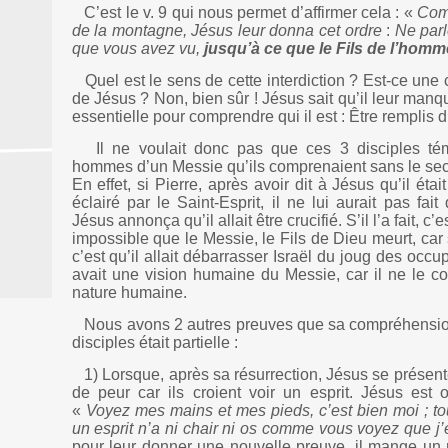
C’est le v. 9 qui nous permet d’affirmer cela : «
Com
de la montagne, Jésus leur donna cet ordre
:
Ne par
que vous avez vu,
jusqu’à ce que le Fils de l’homm
Quel est le sens de cette interdiction ? Est-ce une 
de Jésus ? Non, bien sûr ! Jésus sait qu’il leur ma
essentielle pour comprendre qui il est : Être remplis d
Il ne voulait donc pas que ces 3 disciples té
hommes d’un Messie qu’ils comprenaient sans le seco
En effet, si Pierre, après avoir dit à Jésus qu’il étai
éclairé par le Saint-Esprit, il ne lui aurait pas fa
Jésus annonça qu’il allait être crucifié. S’il l’a fait, c’es
impossible que le Messie, le Fils de Dieu meurt, car
c’est qu’il allait débarrasser Israël du joug des occu
avait une vision humaine du Messie, car il ne le c
nature humaine.
Nous avons 2 autres preuves que sa compréhension
disciples était partielle :
1) Lorsque, après sa résurrection, Jésus se présente
de peur car ils croient voir un esprit. Jésus est o
«
Voyez mes mains et mes pieds, c’est bien moi ; to
un esprit n’a ni chair ni os comme vous voyez que j’
pour leur donner une nouvelle preuve, il mange un