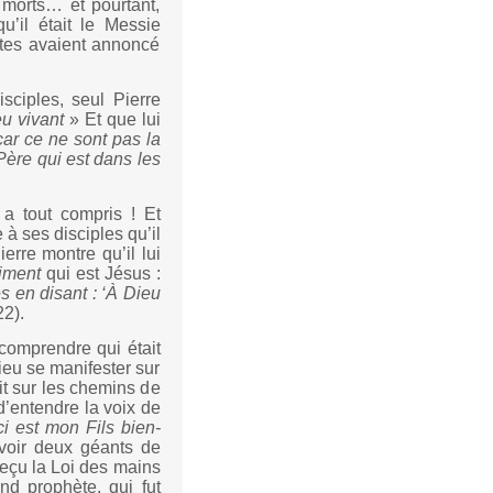
 morts… et pourtant,
’il était le Messie
ètes avaient annoncé
ciples, seul Pierre
eu vivant
» Et que lui
car ce ne sont pas la
 Père qui est dans les
 a tout compris ! Et
à ses disciples qu’il
ierre montre qu’il lui
iment
qui est Jésus :
hes en disant : ‘À Dieu
22).
comprendre qui était
Dieu se manifester sur
it sur les chemins de
d’entendre la voix de
ci est mon Fils bien-
 voir deux géants de
 reçu la Loi des mains
and prophète, qui fut