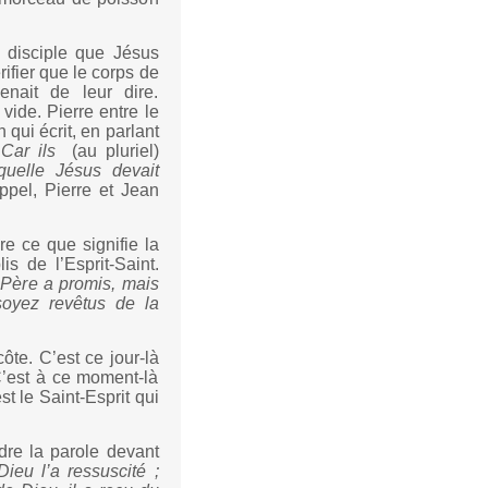
e disciple que Jésus
ifier que le corps de
nait de leur dire.
 vide. Pierre entre le
 qui écrit, en parlant
«
Car ils
(au pluriel)
quelle Jésus devait
ppel, Pierre et Jean
e ce que signifie la
is de l’Esprit-Saint.
 Père a promis, mais
soyez revêtus de la
te. C’est ce jour-là
 C’est à ce moment-là
st le Saint-Esprit qui
dre la parole devant
ieu l’a ressuscité ;