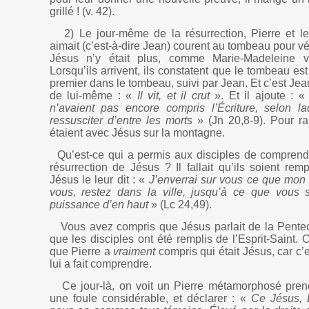
grillé ! (v. 42).
2) Le jour-même de la résurrection, Pierre et l
aimait (c’est-à-dire Jean) courent au tombeau pour vér
Jésus n’y était plus, comme Marie-Madeleine ve
Lorsqu’ils arrivent, ils constatent que le tombeau est
premier dans le tombeau, suivi par Jean. Et c’est Jean
de lui-même : «
Il vit, et il crut
». Et il ajoute : 
n’avaient pas encore compris l’Écriture, selon la
ressusciter d’entre les morts
» (Jn 20,8-9). Pour ra
étaient avec Jésus sur la montagne.
Qu’est-ce qui a permis aux disciples de comprendr
résurrection de Jésus ? Il fallait qu’ils soient rempl
Jésus le leur dit : «
J’enverrai sur vous ce que mon
vous, restez dans la ville, jusqu’à ce que vous 
puissance d’en haut
» (Lc 24,49).
Vous avez compris que Jésus parlait de la Pentecô
que les disciples ont été remplis de l’Esprit-Saint.
que Pierre a
vraiment
compris qui était Jésus, car c’e
lui a fait comprendre.
Ce jour-là, on voit un Pierre métamorphosé pren
une foule considérable, et déclarer : «
Ce Jésus, D