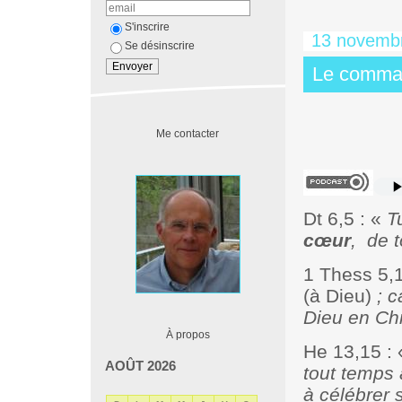
S'inscrire
13 novemb
Se désinscrire
Le comma
Me contacter
Dt 6,5 : «
T
cœur
,
de 
1 Thess 5,
(à Dieu)
; c
Dieu en Chr
À propos
He 13,15 :
AOÛT 2026
tout temps 
à
célébrer