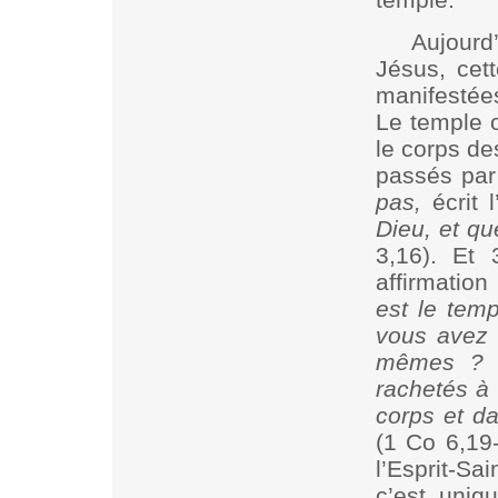
Aujourd
Jésus, cett
manifestée
Le temple o
le corps de
passés par
pas,
écrit 
Dieu, et qu
3,16). Et 
affirmation
est le temp
vous avez 
mêmes 
rachetés à 
corps et da
(1 Co 6,19
l’Esprit-Sa
c’est
uniqu