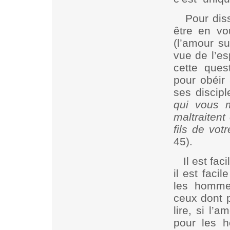
Pour dis
être en vo
(l’amour s
vue de l’es
cette ques
pour obéi
ses discip
qui vous 
maltraitent
fils de vot
45).
Il est fac
il est faci
les homme
ceux dont p
lire, si l’
pour les h