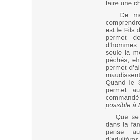
faire une c
De mê
comprendre
est le Fils
permet de
d’hommes q
seule la m
péchés, eh
permet d’a
maudissent 
Quand le S
permet a
command
possible à
Que se 
dans la fam
pense aux
d’adultères