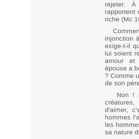
rejeter. 
rapportent
riche (Mc 1
Comment
injonction 
exige-t-il 
lui soient 
amour et
épouse a be
? Comme un
de son pèr
Non ! 
créatures,
d'aimer, c
hommes l’ai
les hommes 
sa nature d