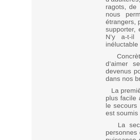
ragots, de
nous perm
étrangers, 
supporter,
N’y a-t-il
inéluctable
Concrèt
d’aimer s
devenus p
dans nos br
La premiè
plus facile 
le secours 
est soumis 
La sec
personnes 
puissance d