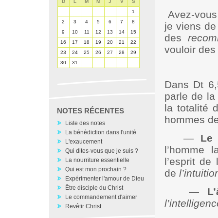
D
L
M
M
J
V
S
1
Avez-vous
2
3
4
5
6
7
8
je viens de
9
10
11
12
13
14
15
des
recom
16
17
18
19
20
21
22
vouloir des
23
24
25
26
27
28
29
30
31
Dans Dt 6,
parle de la 
la totalité
NOTES RÉCENTES
hommes de 
Liste des notes
La bénédiction dans l'unité
—
Le
L'exaucement
l’homme la 
Qui dites-vous que je suis ?
l’esprit de
La nourriture essentielle
Qui est mon prochain ?
de
l’intuitio
Expérimenter l'amour de Dieu
Être disciple du Christ
—
L
Le commandement d'aimer
l’intelligenc
Revêtir Christ