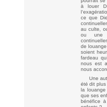
pourrait se
à louer D
l’exagérati
ce que Die
continuell
au culte, o
ou une g
continuelle
de louange 
soient heu
fardeau qu
nous est a
nous accor
Une autr
été dit plu
la louange 
que ses enf
bénéfice à
enfants ?