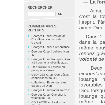
—
La for
RECHERCHER
Ainsi
c’est la t
l’esprit, l
COMMENTAIRES
aimer Dieu e
RÉCENTS
Dans 1 
Georges C.
sur
L'œuvre de
l'Esprit dans le corps du
dans la pe
croyant
même nou
Georges C.
sur
La repentance
Georges C.
sur
I believe I can
rendez gr
fly
volonté
de
Georges C.
sur
Pourquoi Dieu
a-t-il donné la loi écrite aux...
Deux 
Fred NADAL
sur
Mettre en
pratique la Parole
circonstan
GEORGES C.
sur
Quel Jésus
connaissons-nous ?
louange n
collardé
sur
Entrer dans les
favorables 
œuvres de Dieu
Dieu lorsq
Georges C.
sur
Porter sa croix
Georges C.
sur
Chercher la
louange q
volonté de Dieu
même dan
COLLARDÉ
sur
Le don de