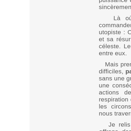
sincèremen
Là où
commandeme
utopiste : 
et sa résur
céleste. Le
entre eux.
Mais pre
difficiles,
p
sans une gr
une conséc
actions d
respiration
les circon
nous traver
Je reli