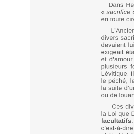
Dans He 
«
sacrifice
en toute ci
L’Ancie
divers sac
devaient lu
exigeait ét
et d’amour
plusieurs 
Lévitique. I
le péché, le
la suite d’
ou de loua
Ces div
la Loi que 
facultatifs
c’est-à-dir