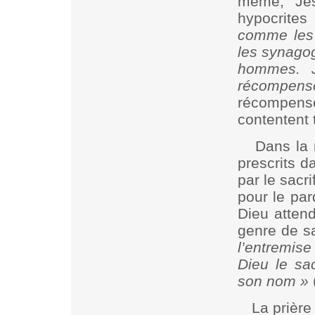
même, Jés
hypocrites
comme les 
les synagog
hommes. J
récompens
récompens
contentent t
Dans la 
prescrits d
par le sacr
pour le pa
Dieu attend
genre de sa
l’entremis
Dieu le sa
son nom
»
La prière