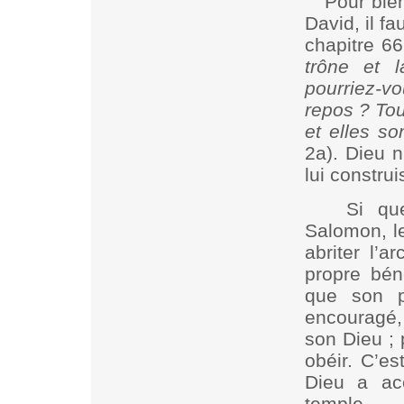
Pour bie
David, il f
chapitre 6
trône et 
pourriez-vo
repos ? Tou
et elles so
2a). Dieu 
lui constru
Si qu
Salomon, le
abriter l’a
propre bén
que son p
encouragé, 
son Dieu ; 
obéir. C’e
Dieu a ac
temple.