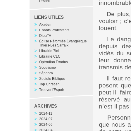
l'Esprit
innombrable
De plus,
LIENS UTILES
vouloir ; c’
Akadem
louent.
Chants Protestants
DieuTV
Le dange
Église Réformée Évangélique
depuis des
Thiers-Les Sarraix
Librairie 7ici
vidés du s
Librairie CLC
leur donn
Opération Exodus
transmis de
Scoutisme
Séphora
Il faut
Société Biblique
posent que
Top Chrétien
Trouver l'Espoir
peut-il fai
réservé a
n’est-il pa
ARCHIVES
2024-11
Person
2024-07
que nous a
2024-06
2024-04