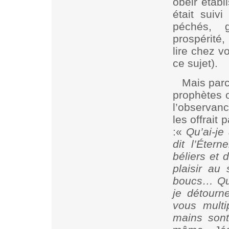
obéir établ
était suiv
péchés, g
prospérité,
lire chez v
ce sujet).
Mais parc
prophètes o
l’observanc
les offrait
:«
Qu’ai-je
dit l’Éter
béliers et 
plaisir au
boucs… Qu
je détour
vous multi
mains son