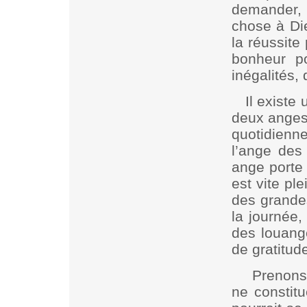
demander,
chose à Die
la réussite 
bonheur po
inégalités,
Il existe
deux anges 
quotidienn
l’ange des
ange porte 
est vite pl
des grande
la journée,
des louang
de gratitud
Prenons
ne constit