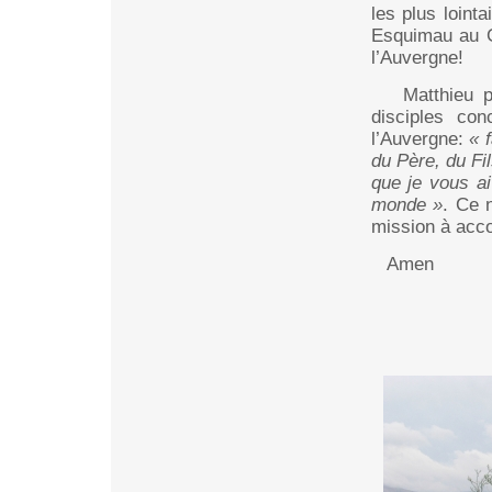
les plus loint
Esquimau au G
l’Auvergne!
Matthieu pen
disciples co
l’Auvergne:
« 
du Père, du Fil
que je vous ai
monde »
. Ce 
mission à acco
Amen