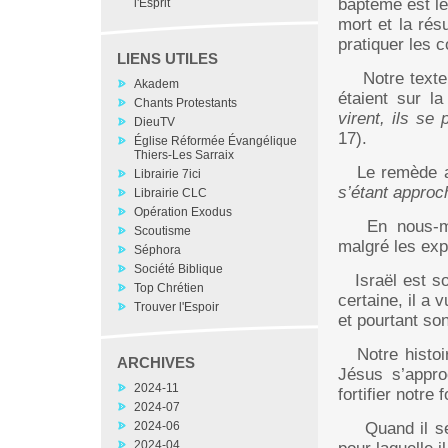
baptême est le
l'Esprit
mort et la rés
pratiquer les
LIENS UTILES
Notre texte d
Akadem
étaient sur l
Chants Protestants
virent, ils se
DieuTV
17).
Église Réformée Évangélique
Thiers-Les Sarraix
Le remède au 
Librairie 7ici
s’étant approc
Librairie CLC
Opération Exodus
En nous-mêm
Scoutisme
malgré les exp
Séphora
Société Biblique
Israël est so
Top Chrétien
certaine, il a 
Trouver l'Espoir
et pourtant son
Notre histoir
ARCHIVES
Jésus s’appro
2024-11
fortifier notre f
2024-07
2024-06
Quand il se 
2024-04