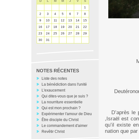
D
L
M
M
J
V
S
1
2
3
4
5
6
7
8
9
10
11
12
13
14
15
16
17
18
19
20
21
22
23
24
25
26
27
28
29
30
31
M
NOTES RÉCENTES
Liste des notes
La bénédiction dans l'unité
L'exaucement
Deutérono
Qui dites-vous que je suis ?
La nourriture essentielle
Qui est mon prochain ?
D’après le p
Expérimenter l'amour de Dieu
,Israël est co
Être disciple du Christ
qu’il existe e
Le commandement d'aimer
nation que par
Revêtir Christ