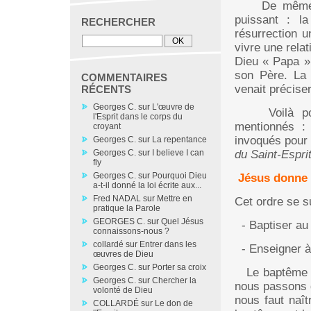
De même, n
puissant : l
RECHERCHER
résurrection u
vivre une relat
Dieu « Papa ».
son Père. La
COMMENTAIRES
venait préciser
RÉCENTS
Georges C.
sur
L'œuvre de
Voilà pour
l'Esprit dans le corps du
mentionnés : 
croyant
invoqués pour
Georges C.
sur
La repentance
Georges C.
sur
I believe I can
du Saint-Esprit
fly
Georges C.
sur
Pourquoi Dieu
Jésus donne l
a-t-il donné la loi écrite aux...
Fred NADAL
sur
Mettre en
Cet ordre se s
pratique la Parole
GEORGES C.
sur
Quel Jésus
- Baptiser au 
connaissons-nous ?
collardé
sur
Entrer dans les
- Enseigner à 
œuvres de Dieu
Georges C.
sur
Porter sa croix
Le baptême es
Georges C.
sur
Chercher la
nous passons d
volonté de Dieu
nous faut naît
COLLARDÉ
sur
Le don de